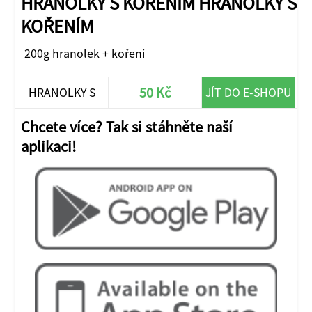
HRANOLKY S KOŘENÍM HRANOLKY S
KOŘENÍM
200g hranolek + koření
50 Kč
HRANOLKY S
JÍT DO E-SHOPU
KOŘENÍM
Chcete více? Tak si stáhněte naší
aplikaci!